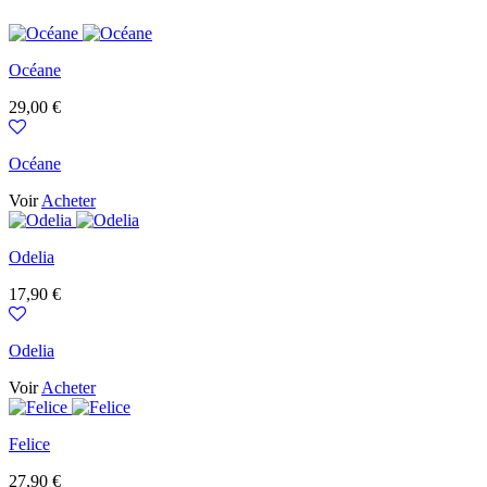
Océane
Prix
29,00 €
Océane
Voir
Acheter
Odelia
Prix
17,90 €
Odelia
Voir
Acheter
Felice
Prix
27,90 €