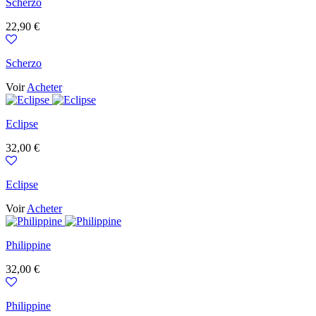
Scherzo
Prix
22,90 €
Scherzo
Voir
Acheter
Eclipse
Prix
32,00 €
Eclipse
Voir
Acheter
Philippine
Prix
32,00 €
Philippine