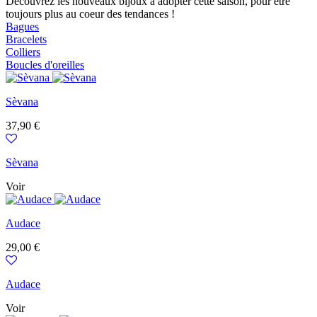
Découvrez les nouveaux bijoux à adopter cette saison, pour être
toujours plus au coeur des tendances !
Bagues
Bracelets
Colliers
Boucles d'oreilles
Sèvana
Prix
37,90 €
Sèvana
Voir
Audace
Prix
29,00 €
Audace
Voir