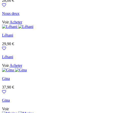
Prix
28,00 €
Nous deux
Voir
Acheter
Léhani
Prix
29,90 €
Léhani
Voir
Acheter
Gina
Prix
37,90 €
Gina
Voir