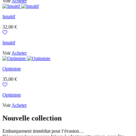
Voir
Acheter
Intuitif
Prix
32,00 €
Intuitif
Voir
Acheter
Optimiste
Prix
35,00 €
Optimiste
Voir
Acheter
Nouvelle collection
Embarquement immédiat pour l’évasion…