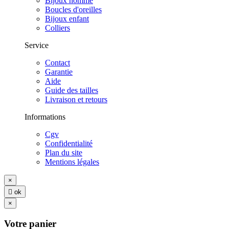
Bijoux homme
Boucles d'oreilles
Bijoux enfant
Colliers
Service
Contact
Garantie
Aide
Guide des tailles
Livraison et retours
Informations
Cgv
Confidentialité
Plan du site
Mentions légales
×

ok
×
Votre panier