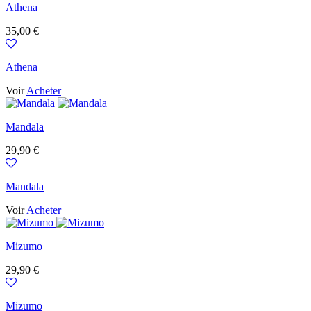
Athena
Prix
35,00 €
Athena
Voir
Acheter
Mandala
Prix
29,90 €
Mandala
Voir
Acheter
Mizumo
Prix
29,90 €
Mizumo