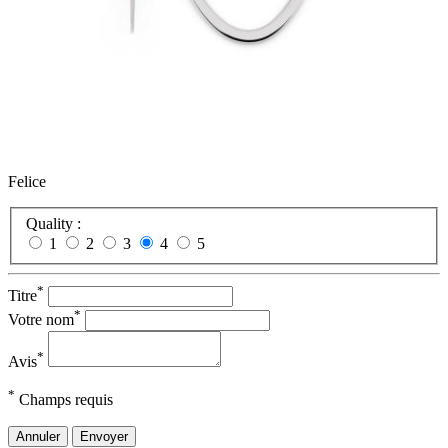
Felice
Quality :
1
2
3
4
5
*
Titre
*
Votre nom
*
Avis
*
Champs requis
Annuler
Envoyer