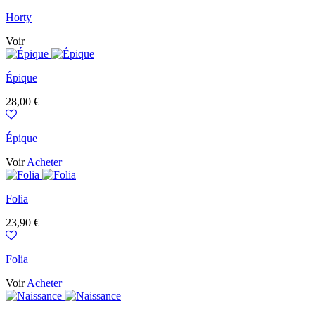
Horty
Voir
Épique
Prix
28,00 €
Épique
Voir
Acheter
Folia
Prix
23,90 €
Folia
Voir
Acheter