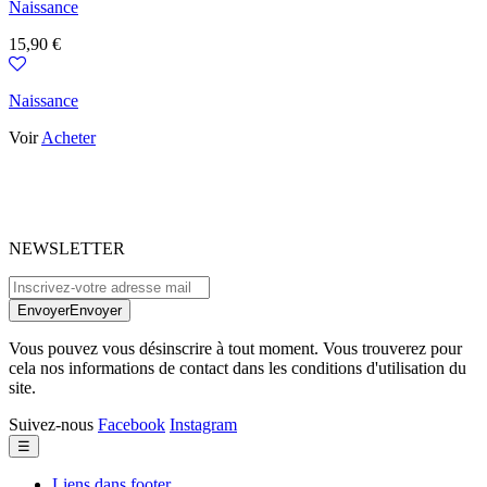
Naissance
Prix
15,90 €
Naissance
Voir
Acheter
NEWSLETTER
Envoyer
Envoyer
Vous pouvez vous désinscrire à tout moment. Vous trouverez pour
cela nos informations de contact dans les conditions d'utilisation du
site.
Suivez-nous
Facebook
Instagram
Basculer
☰
la
navigation
Liens dans footer