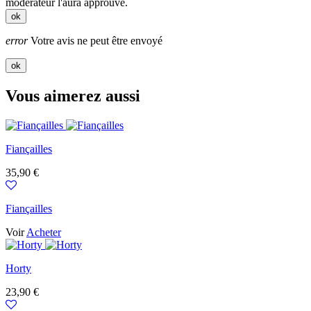
modérateur l'aura approuvé.
ok
error
Votre avis ne peut être envoyé
ok
Vous aimerez aussi
Fiançailles
Prix
35,90 €
Fiançailles
Voir
Acheter
Horty
Prix
23,90 €