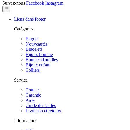
Suivez-nous
Facebook
Instagram
Basculer
☰
la
navigation
Liens dans footer
Catégories
Bagues
Nouveautés
Bracelets
Bijoux homme
Boucles d'oreilles
Bijoux enfant
Colliers
Service
Contact
Garantie
Aide
Guide des tailles
Livraison et retours
Informations