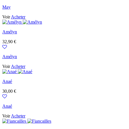
May
Voir
Acheter
Amélyn
Prix
32,90 €
Amélyn
Voir
Acheter
Anaé
Prix
30,00 €
Anaé
Voir
Acheter