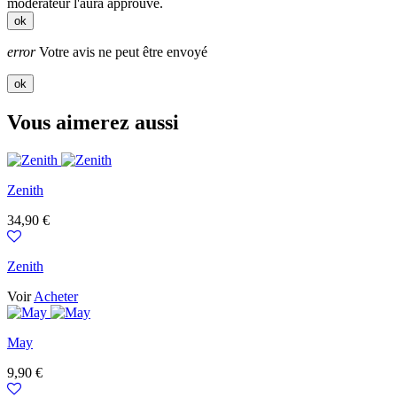
modérateur l'aura approuvé.
ok
error
Votre avis ne peut être envoyé
ok
Vous aimerez aussi
Zenith
Prix
34,90 €
Zenith
Voir
Acheter
May
Prix
9,90 €