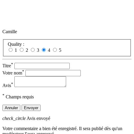
Camille
Quality :
1
2
3
4
5
*
Titre
*
Votre nom
*
Avis
*
Champs requis
Annuler
Envoyer
check_circle
Avis envoyé
Votre commentaire a bien été enregistré. Il sera publié dès qu'un
modérateur l'aura approuvé.