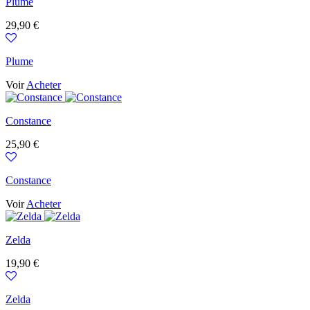
Plume
Prix
29,90 €
Plume
Voir
Acheter
Constance
Prix
25,90 €
Constance
Voir
Acheter
Zelda
Prix
19,90 €
Zelda