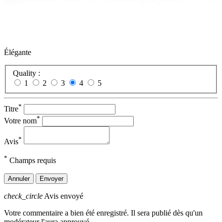
Élégante
Quality :
1
2
3
4
5
*
Titre
*
Votre nom
*
Avis
*
Champs requis
Annuler
Envoyer
check_circle
Avis envoyé
Votre commentaire a bien été enregistré. Il sera publié dès qu'un
modérateur l'aura approuvé.