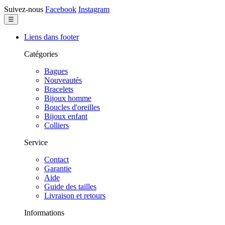
Suivez-nous
Facebook
Instagram
Basculer
☰
la
navigation
Liens dans footer
Catégories
Bagues
Nouveautés
Bracelets
Bijoux homme
Boucles d'oreilles
Bijoux enfant
Colliers
Service
Contact
Garantie
Aide
Guide des tailles
Livraison et retours
Informations