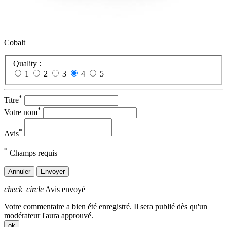
Cobalt
Quality :
1
2
3
4
5
*
Titre
*
Votre nom
*
Avis
*
Champs requis
Annuler
Envoyer
check_circle
Avis envoyé
Votre commentaire a bien été enregistré. Il sera publié dès qu'un
modérateur l'aura approuvé.
ok