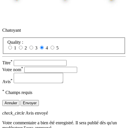
Chatoyant
Quality :
1
2
3
4
5
*
Titre
*
Votre nom
*
Avis
*
Champs requis
Annuler
Envoyer
check_circle
Avis envoyé
Votre commentaire a bien été enregistré. Il sera publié dès qu'un
modérateur l'aura approuvé.