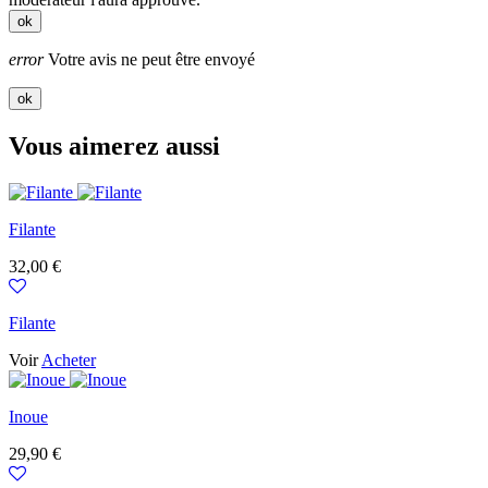
ok
error
Votre avis ne peut être envoyé
ok
Vous aimerez aussi
Filante
Prix
32,00 €
Filante
Voir
Acheter
Inoue
Prix
29,90 €