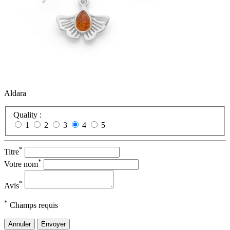
Aldara
Quality :
1
2
3
4
5
*
Titre
*
Votre nom
*
Avis
*
Champs requis
Annuler
Envoyer