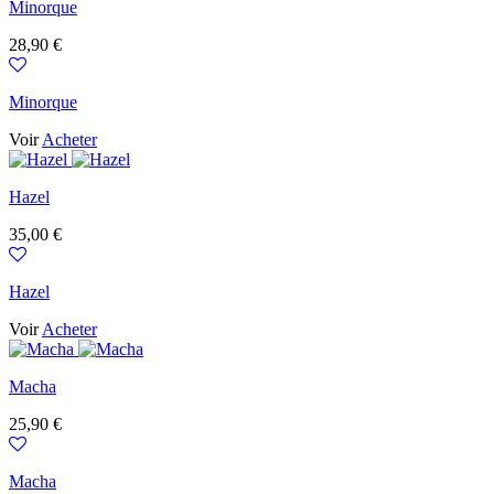
Minorque
Prix
28,90 €
Minorque
Voir
Acheter
Hazel
Prix
35,00 €
Hazel
Voir
Acheter
Macha
Prix
25,90 €
Macha