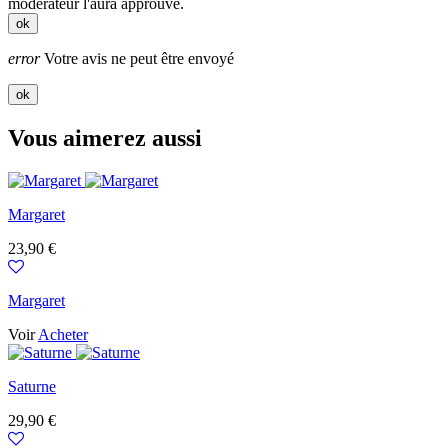
modérateur l'aura approuvé.
ok
error
Votre avis ne peut être envoyé
ok
Vous aimerez aussi
Margaret
Prix
23,90 €
Margaret
Voir
Acheter
Saturne
Prix
29,90 €