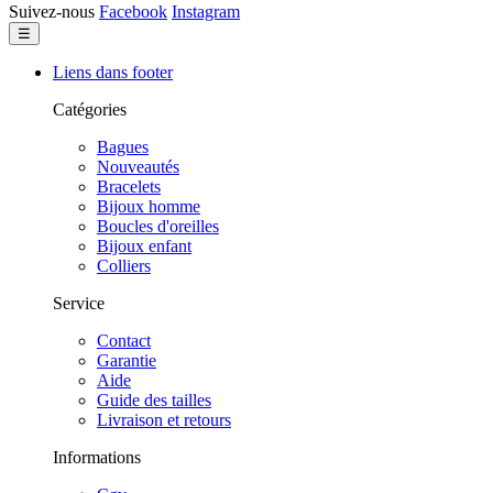
Suivez-nous
Facebook
Instagram
Basculer
☰
la
navigation
Liens dans footer
Catégories
Bagues
Nouveautés
Bracelets
Bijoux homme
Boucles d'oreilles
Bijoux enfant
Colliers
Service
Contact
Garantie
Aide
Guide des tailles
Livraison et retours
Informations