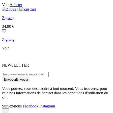
Voir
Acheter
Zig-zag
Prix
34,90 €
Zig-zag
Voir
NEWSLETTER
Envoyer
Envoyer
Vous pouvez vous désinscrire à tout moment. Vous trouverez pour
cela nos informations de contact dans les conditions d'utilisation du
site.
Suivez-nous
Facebook
Instagram
Basculer
☰