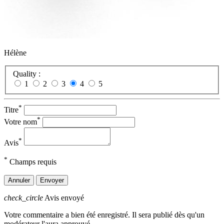
Hélène
Quality :
1
2
3
4
5
*
Titre
*
Votre nom
*
Avis
*
Champs requis
Annuler
Envoyer
check_circle
Avis envoyé
Votre commentaire a bien été enregistré. Il sera publié dès qu'un
modérateur l'aura approuvé.