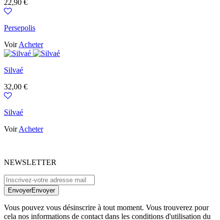
Prix
22,90 €
Persepolis
Voir
Acheter
Silvaé
Prix
32,00 €
Silvaé
Voir
Acheter
NEWSLETTER
Envoyer
Envoyer
Vous pouvez vous désinscrire à tout moment. Vous trouverez pour
cela nos informations de contact dans les conditions d'utilisation du