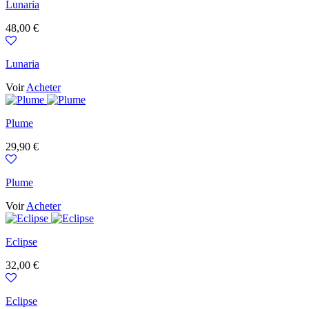
Lunaria
Prix
48,00 €
Lunaria
Voir
Acheter
Plume
Prix
29,90 €
Plume
Voir
Acheter
Eclipse
Prix
32,00 €
Eclipse