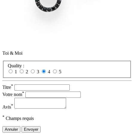
Toi & Moi
Quality :
1
2
3
4
5
*
Titre
*
Votre nom
*
Avis
*
Champs requis
Annuler
Envoyer