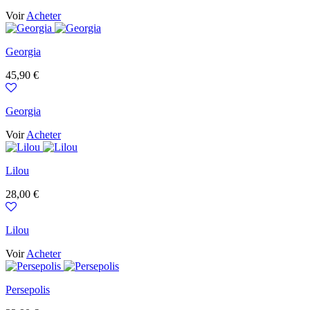
Voir
Acheter
Georgia
Prix
45,90 €
Georgia
Voir
Acheter
Lilou
Prix
28,00 €
Lilou
Voir
Acheter
Persepolis